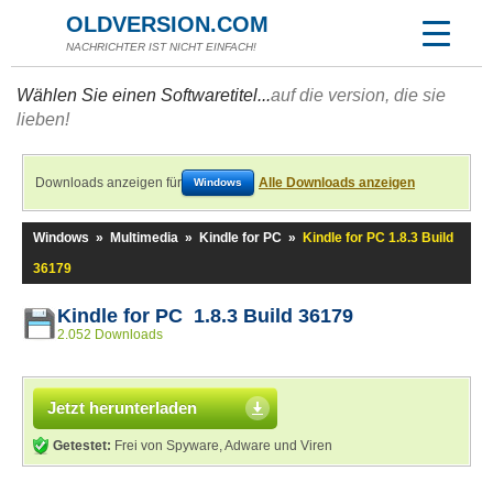
OLDVERSION.COM
NACHRICHTER IST NICHT EINFACH!
Wählen Sie einen Softwaretitel...
auf die version, die sie
lieben!
Downloads anzeigen für
Alle Downloads anzeigen
Windows
Windows
»
Multimedia
»
Kindle for PC
»
Kindle for PC 1.8.3 Build
36179
Kindle for PC 1.8.3 Build 36179
2.052 Downloads
Jetzt herunterladen
Getestet:
Frei von Spyware, Adware und Viren