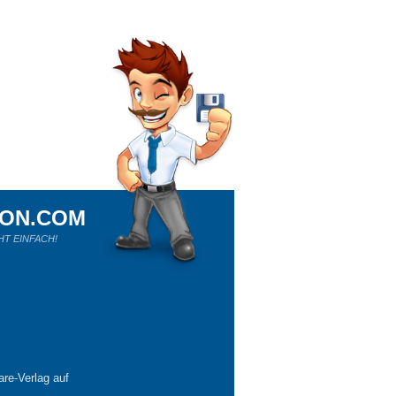
ION.COM
HT EINFACH!
re-Verlag auf