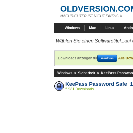
OLDVERSION.CO
NACHRICHTER IST NICHT EINFACH!
Windows
Mac
Linux
Andr
Wählen Sie einen Softwaretitel...
auf 
Downloads anzeigen für
Alle Dow
Windows
Windows
»
Sicherheit
»
KeePass Password
KeePass Password Safe 1
5.981 Downloads