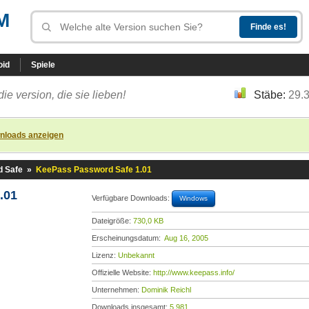
M
oid
Spiele
die version, die sie lieben!
Stäbe:
29.
nloads anzeigen
 Safe
»
KeePass Password Safe 1.01
.01
Verfügbare Downloads:
Windows
Dateigröße:
730,0 KB
Erscheinungsdatum:
Aug 16, 2005
Lizenz:
Unbekannt
Offizielle Website:
http://www.keepass.info/
Unternehmen:
Dominik Reichl
Downloads insgesamt:
5.981