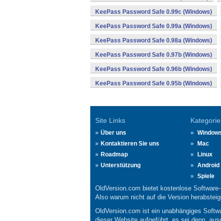
KeePass Password Safe 0.99c (Windows)
KeePass Password Safe 0.99a (Windows)
KeePass Password Safe 0.98a (Windows)
KeePass Password Safe 0.97b (Windows)
KeePass Password Safe 0.96b (Windows)
KeePass Password Safe 0.95b (Windows)
Site Links
Kategorie
Über uns
Window
Kontaktieren Sie uns
Mac
Roadmap
Linux
Unterstützung
Android
Spiele
OldVersion.com bietet kostenlose Software
Also warum nicht auf die Version herabsteige
OldVersion.com ist ein unabhängiges Softwa
dieser Website aufgeführt, es sei denn, aus