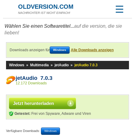
OLDVERSION.COM
NACHRICHTER IST NICHT EINFACH!
Wählen Sie einen Softwaretitel...
auf die version, die sie
lieben!
Downloads anzeigen für
Alle Downloads anzeigen
Windows
Windows
»
Multimedia
»
jetAudio
»
jetAudio 7.0.3
jetAudio 7.0.3
12.172 Downloads
Jetzt herunterladen
Getestet:
Frei von Spyware, Adware und Viren
Verfügbare Downloads:
Windows