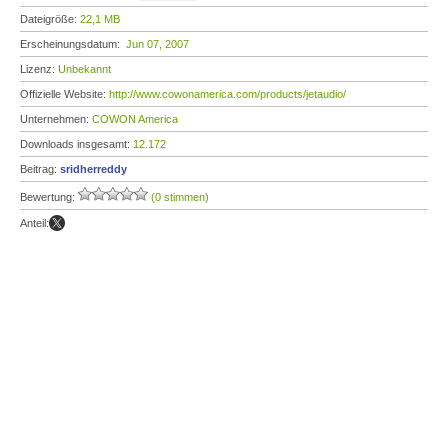
Dateigröße:
22,1 MB
Erscheinungsdatum:
Jun 07, 2007
Lizenz:
Unbekannt
Offizielle Website:
http://www.cowonamerica.com/products/jetaudio/
Unternehmen:
COWON America
Downloads insgesamt:
12.172
Beitrag:
sridherreddy
Bewertung:
(0 stimmen)
Anteil: