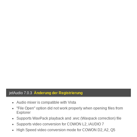
jetAudio 7.0.3
Änderung der Registrierung
Audio mixer is compatible with Vista
"File Open" option did not work properly when opening files from
Explorer
Supports WavPack playback and .wvc (Wavpack correction) file
Supports video conversion for COWON L2, iAUDIO 7
High Speed video conversion mode for COWON D2, A2, Q5