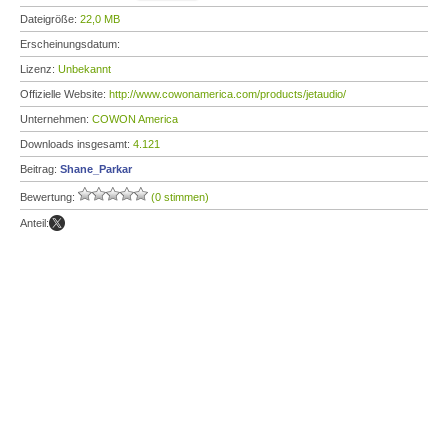
Dateigröße:
22,0 MB
Erscheinungsdatum:
Lizenz:
Unbekannt
Offizielle Website:
http://www.cowonamerica.com/products/jetaudio/
Unternehmen:
COWON America
Downloads insgesamt:
4.121
Beitrag:
Shane_Parkar
Bewertung:
(0 stimmen)
Anteil: