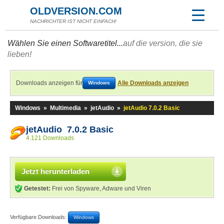
OLDVERSION.COM
NACHRICHTER IST NICHT EINFACH!
Wählen Sie einen Softwaretitel...
auf die version, die sie
lieben!
Downloads anzeigen für
Alle Downloads anzeigen
Windows
Windows
»
Multimedia
»
jetAudio
»
jetAudio 7.0.2 Basic
jetAudio 7.0.2 Basic
4.121 Downloads
Jetzt herunterladen
Getestet:
Frei von Spyware, Adware und Viren
Verfügbare Downloads:
Windows