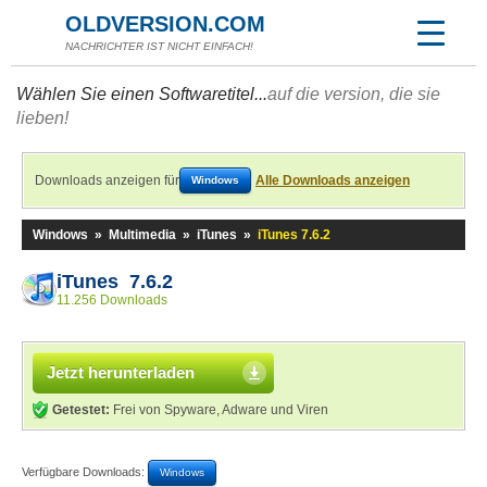
OLDVERSION.COM
NACHRICHTER IST NICHT EINFACH!
Wählen Sie einen Softwaretitel...
auf die version, die sie
lieben!
Downloads anzeigen für
Alle Downloads anzeigen
Windows
Windows
»
Multimedia
»
iTunes
»
iTunes 7.6.2
iTunes 7.6.2
11.256 Downloads
Jetzt herunterladen
Getestet:
Frei von Spyware, Adware und Viren
Verfügbare Downloads:
Windows