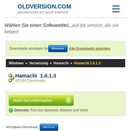
OLDVERSION.COM
NACHRICHTER IST NICHT EINFACH!
Wählen Sie einen Softwaretitel...
auf die version, die sie
lieben!
Downloads anzeigen für
Alle Downloads anzeigen
Windows
Windows
»
Vernetzung
»
Hamachi
»
Hamachi 1.0.1.3
Hamachi 1.0.1.3
18.264 Downloads
Jetzt herunterladen
Getestet:
Frei von Spyware, Adware und Viren
Verfügbare Downloads:
Windows