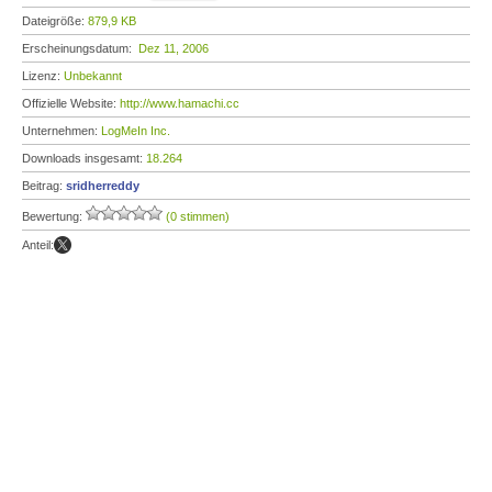
Dateigröße:
879,9 KB
Erscheinungsdatum:
Dez 11, 2006
Lizenz:
Unbekannt
Offizielle Website:
http://www.hamachi.cc
Unternehmen:
LogMeIn Inc.
Downloads insgesamt:
18.264
Beitrag:
sridherreddy
Bewertung:
(0 stimmen)
Anteil: