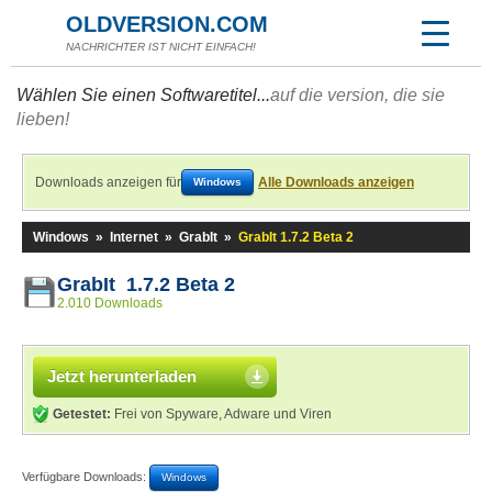
OLDVERSION.COM
NACHRICHTER IST NICHT EINFACH!
Wählen Sie einen Softwaretitel...
auf die version, die sie
lieben!
Downloads anzeigen für
Alle Downloads anzeigen
Windows
Windows
»
Internet
»
GrabIt
»
GrabIt 1.7.2 Beta 2
GrabIt 1.7.2 Beta 2
2.010 Downloads
Jetzt herunterladen
Getestet:
Frei von Spyware, Adware und Viren
Verfügbare Downloads:
Windows