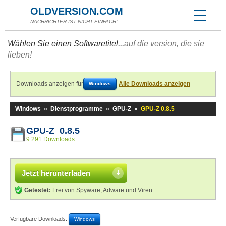
OLDVERSION.COM
NACHRICHTER IST NICHT EINFACH!
Wählen Sie einen Softwaretitel...
auf die version, die sie
lieben!
Downloads anzeigen für
Alle Downloads anzeigen
Windows
Windows
»
Dienstprogramme
»
GPU-Z
»
GPU-Z 0.8.5
GPU-Z 0.8.5
9.291 Downloads
Jetzt herunterladen
Getestet:
Frei von Spyware, Adware und Viren
Verfügbare Downloads:
Windows