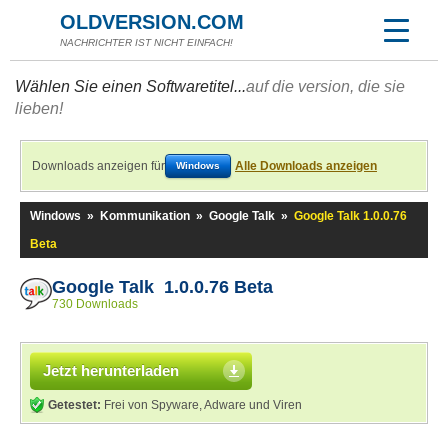
OLDVERSION.COM
NACHRICHTER IST NICHT EINFACH!
Wählen Sie einen Softwaretitel...
auf die version, die sie
lieben!
Downloads anzeigen für
Alle Downloads anzeigen
Windows
Windows
»
Kommunikation
»
Google Talk
»
Google Talk 1.0.0.76
Beta
Google Talk 1.0.0.76 Beta
730 Downloads
Jetzt herunterladen
Getestet:
Frei von Spyware, Adware und Viren