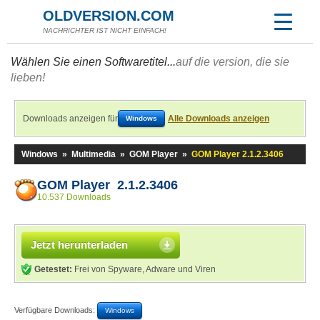
OLDVERSION.COM
NACHRICHTER IST NICHT EINFACH!
Wählen Sie einen Softwaretitel...
auf die version, die sie
lieben!
Downloads anzeigen für
Alle Downloads anzeigen
Windows
Windows
»
Multimedia
»
GOM Player
»
GOM Player 2.1.2.3406
GOM Player 2.1.2.3406
10.537 Downloads
Jetzt herunterladen
Getestet:
Frei von Spyware, Adware und Viren
Verfügbare Downloads:
Windows