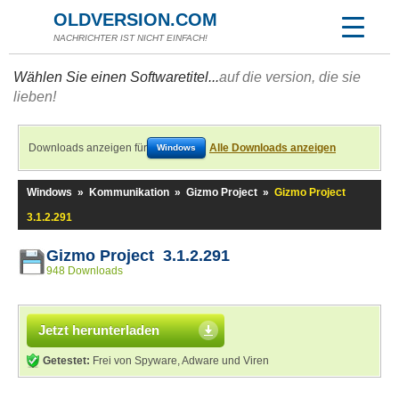
OLDVERSION.COM
NACHRICHTER IST NICHT EINFACH!
Wählen Sie einen Softwaretitel...
auf die version, die sie
lieben!
Downloads anzeigen für
Alle Downloads anzeigen
Windows
Windows
»
Kommunikation
»
Gizmo Project
»
Gizmo Project
3.1.2.291
Gizmo Project 3.1.2.291
948 Downloads
Jetzt herunterladen
Getestet:
Frei von Spyware, Adware und Viren