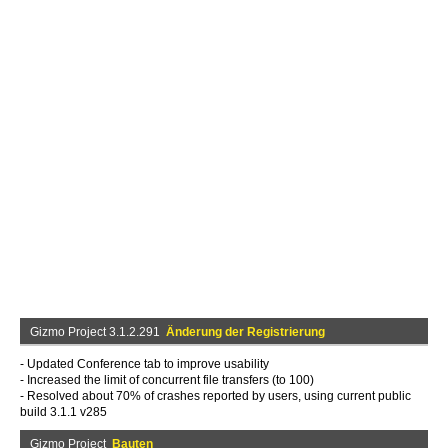
Gizmo Project 3.1.2.291
Änderung der Registrierung
- Updated Conference tab to improve usability
- Increased the limit of concurrent file transfers (to 100)
- Resolved about 70% of crashes reported by users, using current public
build 3.1.1 v285
Gizmo Project
Bauten