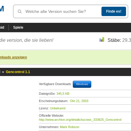
M
oid
Spiele
die version, die sie lieben!
Stäbe:
29.
nloads anzeigen
l
»
Gencontrol 1.1
Verfügbare Downloads:
Windows
Dateigröße:
345,5 KB
Erscheinungsdatum:
Okt 21, 2003
Lizenz:
Unbekannt
Offizielle Website:
http://www.archive.org/details/tucows_333825_Gencontrol
Unternehmen:
Mark Robson