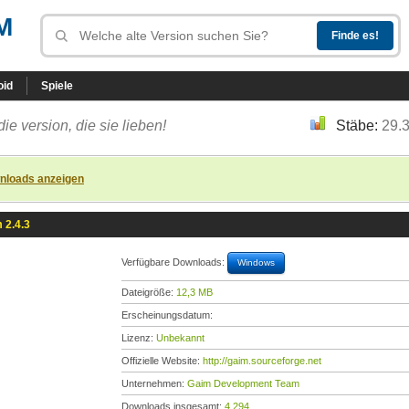
M
oid
Spiele
die version, die sie lieben!
Stäbe:
29.
nloads anzeigen
 2.4.3
Verfügbare Downloads:
Windows
Dateigröße:
12,3 MB
Erscheinungsdatum:
Lizenz:
Unbekannt
Offizielle Website:
http://gaim.sourceforge.net
Unternehmen:
Gaim Development Team
Downloads insgesamt:
4.294