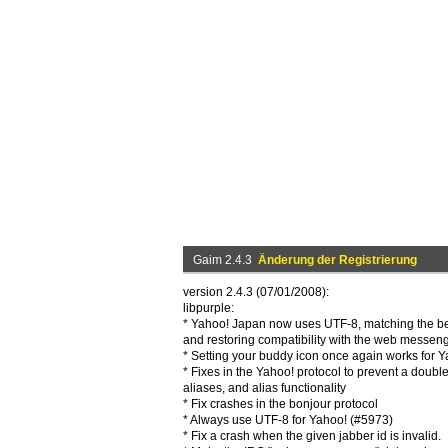
Gaim 2.4.3
Änderung der Registrierung
version 2.4.3 (07/01/2008):
libpurple:
* Yahoo! Japan now uses UTF-8, matching the beha
and restoring compatibility with the web messen
* Setting your buddy icon once again works for 
* Fixes in the Yahoo! protocol to prevent a doubl
aliases, and alias functionality
* Fix crashes in the bonjour protocol
* Always use UTF-8 for Yahoo! (#5973)
* Fix a crash when the given jabber id is invalid.