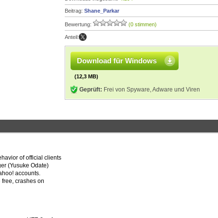
Beitrag:
Shane_Parkar
Bewertung:
(0 stimmen)
Anteil:
Download für Windows
(12,3 MB)
Geprüft:
Frei von Spyware, Adware und Viren
vior of official clients
ger (Yusuke Odate)
Yahoo! accounts.
e free, crashes on