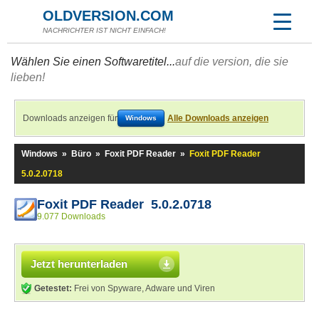
OLDVERSION.COM
NACHRICHTER IST NICHT EINFACH!
Wählen Sie einen Softwaretitel...
auf die version, die sie
lieben!
Downloads anzeigen für
Alle Downloads anzeigen
Windows
Windows
»
Büro
»
Foxit PDF Reader
»
Foxit PDF Reader
5.0.2.0718
Foxit PDF Reader 5.0.2.0718
9.077 Downloads
Jetzt herunterladen
Getestet:
Frei von Spyware, Adware und Viren