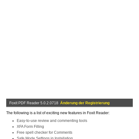
Foxit PDF Reader 5.0.2.0718
Änderung der Registrierung
The following is a list of exciting new features in Foxit Reader:
Easy-to-use review and commenting tools
XFA Form Filling
Free spell checker for Comments
Safe Mode Settings in Installation