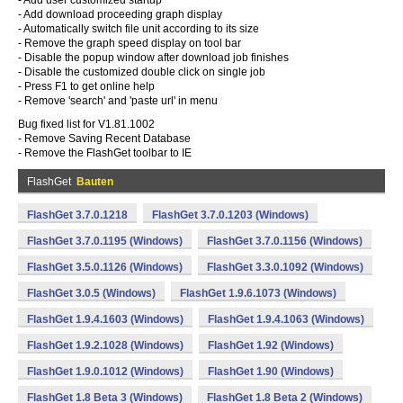
- Add user customized startup
- Add download proceeding graph display
- Automatically switch file unit according to its size
- Remove the graph speed display on tool bar
- Disable the popup window after download job finishes
- Disable the customized double click on single job
- Press F1 to get online help
- Remove 'search' and 'paste url' in menu
Bug fixed list for V1.81.1002
- Remove Saving Recent Database
- Remove the FlashGet toolbar to IE
FlashGet
Bauten
FlashGet 3.7.0.1218
FlashGet 3.7.0.1203 (Windows)
FlashGet 3.7.0.1195 (Windows)
FlashGet 3.7.0.1156 (Windows)
FlashGet 3.5.0.1126 (Windows)
FlashGet 3.3.0.1092 (Windows)
FlashGet 3.0.5 (Windows)
FlashGet 1.9.6.1073 (Windows)
FlashGet 1.9.4.1603 (Windows)
FlashGet 1.9.4.1063 (Windows)
FlashGet 1.9.2.1028 (Windows)
FlashGet 1.92 (Windows)
FlashGet 1.9.0.1012 (Windows)
FlashGet 1.90 (Windows)
FlashGet 1.8 Beta 3 (Windows)
FlashGet 1.8 Beta 2 (Windows)