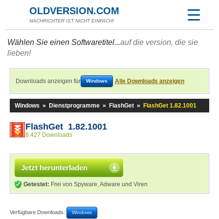
OLDVERSION.COM
NACHRICHTER IST NICHT EINFACH!
Wählen Sie einen Softwaretitel...
auf die version, die sie
lieben!
Downloads anzeigen für
Alle Downloads anzeigen
Windows
Windows
»
Dienstprogramme
»
FlashGet
»
FlashGet 1.82.1001
FlashGet 1.82.1001
8.427 Downloads
Jetzt herunterladen
Getestet:
Frei von Spyware, Adware und Viren
Verfügbare Downloads:
Windows