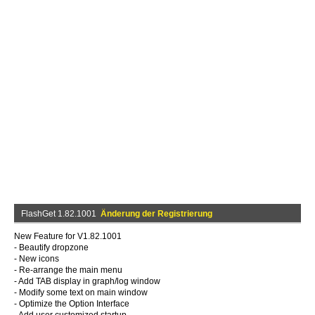
FlashGet 1.82.1001
Änderung der Registrierung
New Feature for V1.82.1001
- Beautify dropzone
- New icons
- Re-arrange the main menu
- Add TAB display in graph/log window
- Modify some text on main window
- Optimize the Option Interface