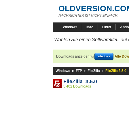
OLDVERSION.CO
NACHRICHTER IST NICHT EINFACH!
Windows
Mac
Linux
Andr
Wählen Sie einen Softwaretitel...
auf 
Downloads anzeigen für
Alle Dow
Windows
Windows
»
FTP
»
FileZilla
»
FileZilla 3.5.0
FileZilla 3.5.0
5.402 Downloads