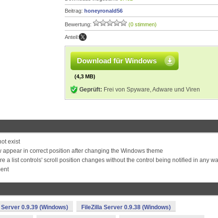
Beitrag:
honeyronald56
Bewertung:
(0 stimmen)
Anteil:
Download für Windows
(4,3 MB)
Geprüft:
Frei von Spyware, Adware und Viren
ot exist
 appear in correct position after changing the Windows theme
list controls' scroll position changes without the control being notified in any w
ment
la Server 0.9.39 (Windows)
FileZilla Server 0.9.38 (Windows)