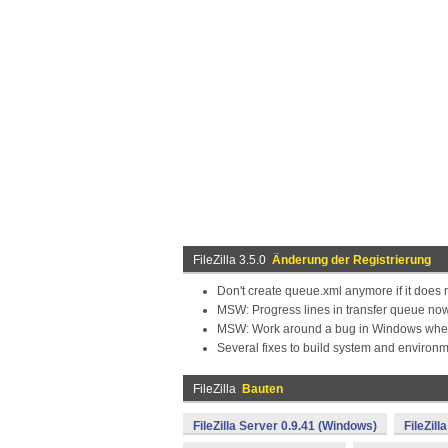
FileZilla 3.5.0
Änderung der Registrierung
Don't create queue.xml anymore if it does n
MSW: Progress lines in transfer queue now
MSW: Work around a bug in Windows where a 
Several fixes to build system and environ
FileZilla
Bauten
FileZilla Server 0.9.41 (Windows)
FileZil