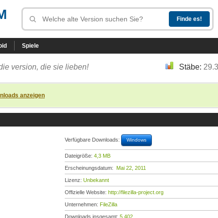
M
oid
Spiele
die version, die sie lieben!
Stäbe:
29.
nloads anzeigen
Verfügbare Downloads:
Windows
Dateigröße:
4,3 MB
Erscheinungsdatum:
Mai 22, 2011
Lizenz:
Unbekannt
Offizielle Website:
http://filezilla-project.org
Unternehmen:
FileZilla
Downloads insgesamt:
5.402