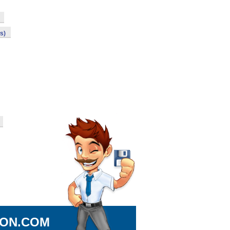
s)
ION.COM