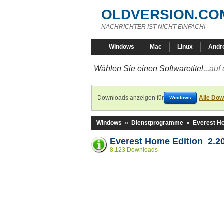
OLDVERSION.CO
NACHRICHTER IST NICHT EINFACH!
Windows
Mac
Linux
Andr
Wählen Sie einen Softwaretitel...
auf 
Downloads anzeigen für
Alle Dow
Windows
Windows
»
Dienstprogramme
»
Everest Ho
Everest Home Edition 2.2
8.123 Downloads