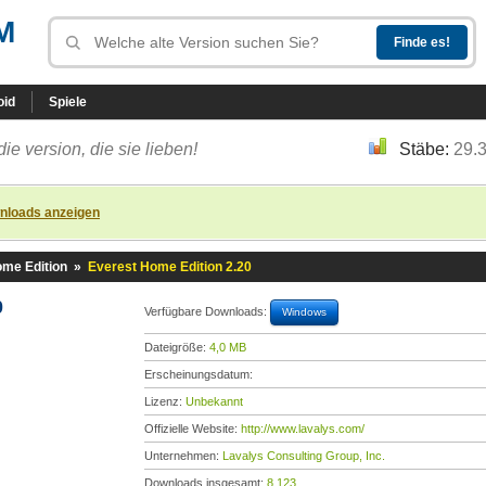
M
oid
Spiele
die version, die sie lieben!
Stäbe:
29.
nloads anzeigen
me Edition
»
Everest Home Edition 2.20
0
Verfügbare Downloads:
Windows
Dateigröße:
4,0 MB
Erscheinungsdatum:
Lizenz:
Unbekannt
Offizielle Website:
http://www.lavalys.com/
Unternehmen:
Lavalys Consulting Group, Inc.
Downloads insgesamt:
8.123