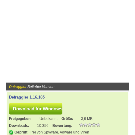
Defraggler
Beliebte Version
Defraggler 1.16.165
Freigegeben:
Unbekannt
Größe:
3,9 MB
Downloads:
10.356
Bewertung:
Geprüft:
Frei von Spyware, Adware und Viren