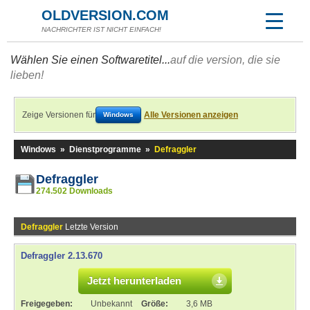
OLDVERSION.COM
NACHRICHTER IST NICHT EINFACH!
Wählen Sie einen Softwaretitel...
auf die version, die sie
lieben!
Zeige Versionen für
Alle Versionen anzeigen
Windows
Windows
»
Dienstprogramme
»
Defraggler
Defraggler
274.502 Downloads
Defraggler
Letzte Version
Defraggler 2.13.670
Jetzt herunterladen
Freigegeben:
Unbekannt
Größe:
3,6 MB