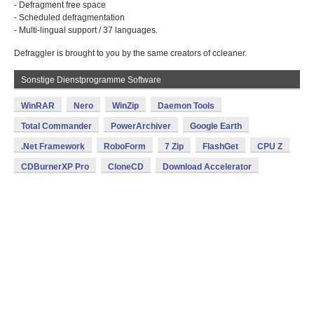
- Defragment free space
- Scheduled defragmentation
- Multi-lingual support / 37 languages.
Defraggler is brought to you by the same creators of ccleaner.
Sonstige Dienstprogramme Software
WinRAR
Nero
WinZip
Daemon Tools
Total Commander
PowerArchiver
Google Earth
.Net Framework
RoboForm
7 Zip
FlashGet
CPU Z
CDBurnerXP Pro
CloneCD
Download Accelerator