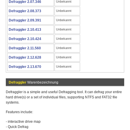
Defraggler 2.07.346
Unbekannt
Defraggler 2.08.373
Unbekannt
Defraggler 2.09.391
Unbekannt
Defraggler 2.10.413
Unbekannt
Defraggler 2.10.424
Unbekannt
Defraggler 2.11.560
Unbekannt
Defraggler 2.12.628
Unbekannt
Defraggler 2.13.670
Unbekannt
Defraggler
Warenbezeichnung
Defraggler is a simple and useful Defragging tool. It can defrag your entire
hard drive(s) or a set of individual files, supporting NTFS and FAT32 file
systems.
Features include:
- interactive drive map
- Quick Defrag