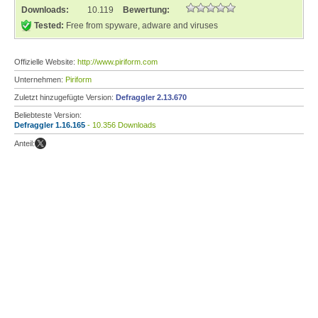
Downloads:
10.119
Bewertung:
Tested:
Free from spyware, adware and viruses
Offizielle Website:
http://www.piriform.com
Unternehmen:
Piriform
Zuletzt hinzugefügte Version:
Defraggler 2.13.670
Beliebteste Version:
Defraggler 1.16.165
- 10.356 Downloads
Anteil: