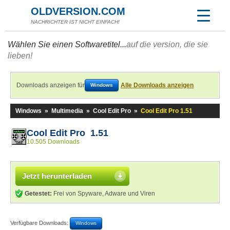
OLDVERSION.COM
NACHRICHTER IST NICHT EINFACH!
Wählen Sie einen Softwaretitel...
auf die version, die sie
lieben!
Downloads anzeigen für
Alle Downloads anzeigen
Windows
Windows
»
Multimedia
»
Cool Edit Pro
»
Cool Edit Pro 1.51
Cool Edit Pro 1.51
10.505 Downloads
Jetzt herunterladen
Getestet:
Frei von Spyware, Adware und Viren
Verfügbare Downloads:
Windows