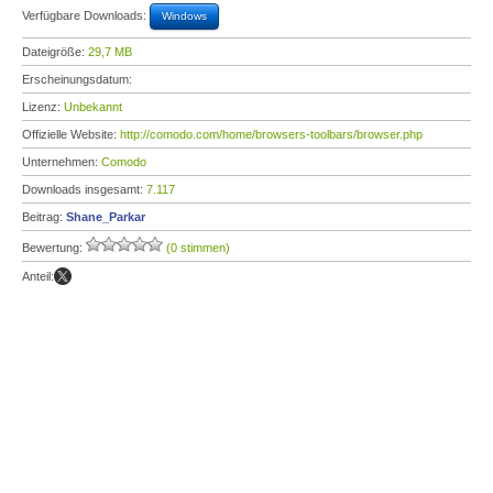
Verfügbare Downloads:
Windows
Dateigröße:
29,7 MB
Erscheinungsdatum:
Lizenz:
Unbekannt
Offizielle Website:
http://comodo.com/home/browsers-toolbars/browser.php
Unternehmen:
Comodo
Downloads insgesamt:
7.117
Beitrag:
Shane_Parkar
Bewertung:
(0 stimmen)
Anteil: