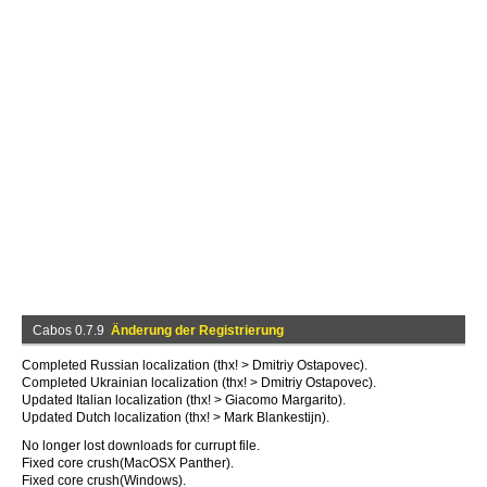
Cabos 0.7.9
Änderung der Registrierung
Completed Russian localization (thx! > Dmitriy Ostapovec).
Completed Ukrainian localization (thx! > Dmitriy Ostapovec).
Updated Italian localization (thx! > Giacomo Margarito).
Updated Dutch localization (thx! > Mark Blankestijn).
No longer lost downloads for currupt file.
Fixed core crush(MacOSX Panther).
Fixed core crush(Windows).