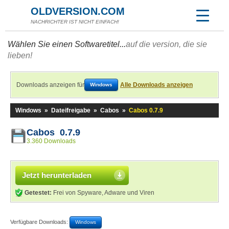
OLDVERSION.COM
NACHRICHTER IST NICHT EINFACH!
Wählen Sie einen Softwaretitel...
auf die version, die sie
lieben!
Downloads anzeigen für
Alle Downloads anzeigen
Windows
Windows
»
Dateifreigabe
»
Cabos
»
Cabos 0.7.9
Cabos 0.7.9
3.360 Downloads
Jetzt herunterladen
Getestet:
Frei von Spyware, Adware und Viren
Verfügbare Downloads:
Windows