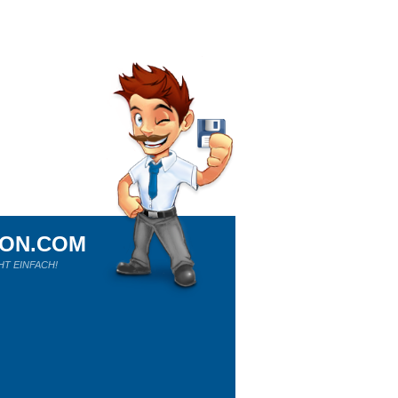
ION.COM
HT EINFACH!