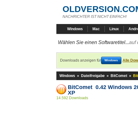
OLDVERSION.CO
NACHRICHTER IST NICHT EINFACH!
Windows
Mac
Linux
Andr
Wählen Sie einen Softwaretitel...
auf 
Downloads anzeigen für
Alle Dow
Windows
Windows
»
Dateifreigabe
»
BitComet
»
Bi
BitComet 0.42 Windows 2
XP
14.592 Downloads