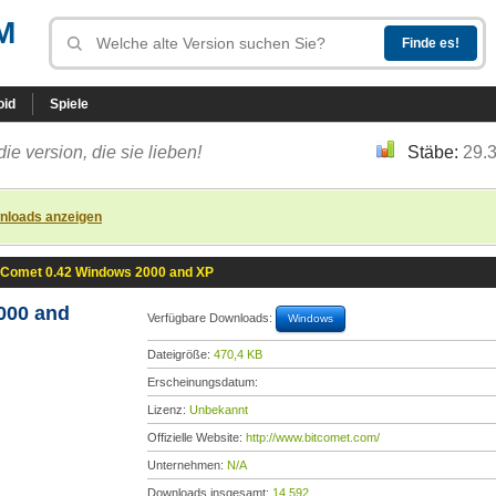
M
oid
Spiele
die version, die sie lieben!
Stäbe:
29.
nloads anzeigen
tComet 0.42 Windows 2000 and XP
000 and
Verfügbare Downloads:
Windows
Dateigröße:
470,4 KB
Erscheinungsdatum:
Lizenz:
Unbekannt
Offizielle Website:
http://www.bitcomet.com/
Unternehmen:
N/A
Downloads insgesamt:
14.592