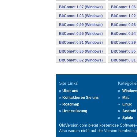
BitComet 1.07 (Windows)
BitComet 1.06
BitComet 1.03 (Windows)
BitComet 1.02
BitComet 0.99 (Windows)
BitComet 0.98
BitComet 0.95 (Windows)
BitComet 0.94
BitComet 0.91 (Windows)
BitComet 0.89
BitComet 0.86 (Windows)
BitComet 0.85
BitComet 0.82 (Windows)
BitComet 0.81
Site Links
Kategorie
Über uns
Window
Kontaktieren Sie uns
Mac
Roadmap
Linux
Unterstützung
Android
Spiele
OldVersion.com bietet kostenlose Software
Also warum nicht auf die Version herabsteige