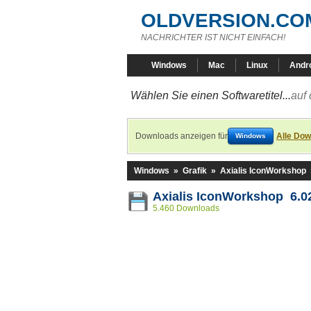
OLDVERSION.CO
NACHRICHTER IST NICHT EINFACH!
Windows
Mac
Linux
Andr
Wählen Sie einen Softwaretitel...
auf 
Downloads anzeigen für
Alle Dow
Windows
Windows
»
Grafik
»
Axialis IconWorkshop
Axialis IconWorkshop 6.0
5.460 Downloads