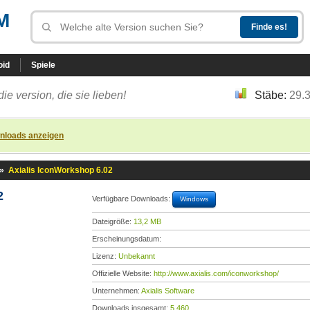
M
oid
Spiele
die version, die sie lieben!
Stäbe:
29.
nloads anzeigen
»
Axialis IconWorkshop 6.02
2
Verfügbare Downloads:
Windows
Dateigröße:
13,2 MB
Erscheinungsdatum:
Lizenz:
Unbekannt
Offizielle Website:
http://www.axialis.com/iconworkshop/
Unternehmen:
Axialis Software
Downloads insgesamt:
5.460