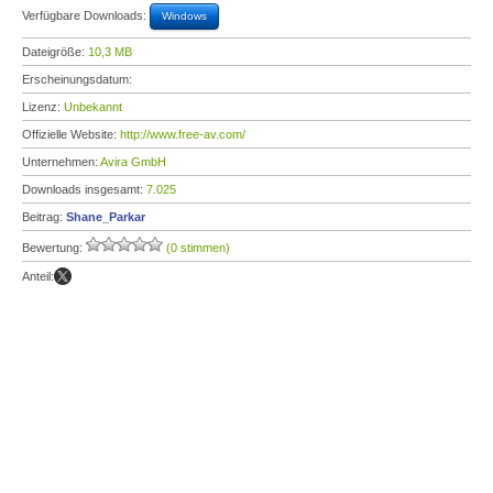
Verfügbare Downloads:
Windows
Dateigröße:
10,3 MB
Erscheinungsdatum:
Lizenz:
Unbekannt
Offizielle Website:
http://www.free-av.com/
Unternehmen:
Avira GmbH
Downloads insgesamt:
7.025
Beitrag:
Shane_Parkar
Bewertung:
(0 stimmen)
Anteil: