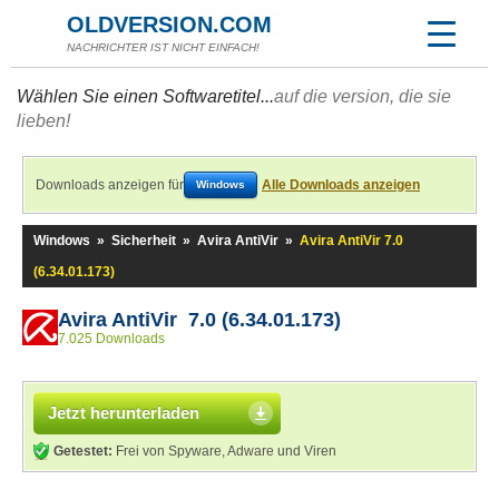
OLDVERSION.COM
NACHRICHTER IST NICHT EINFACH!
Wählen Sie einen Softwaretitel...
auf die version, die sie
lieben!
Downloads anzeigen für
Alle Downloads anzeigen
Windows
Windows
»
Sicherheit
»
Avira AntiVir
»
Avira AntiVir 7.0
(6.34.01.173)
Avira AntiVir 7.0 (6.34.01.173)
7.025 Downloads
Jetzt herunterladen
Getestet:
Frei von Spyware, Adware und Viren