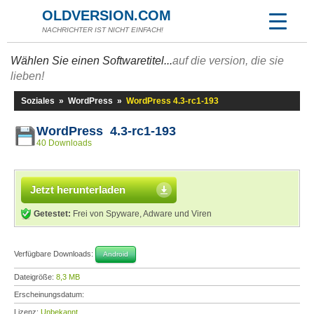
OLDVERSION.COM
NACHRICHTER IST NICHT EINFACH!
Wählen Sie einen Softwaretitel...
auf die version, die sie
lieben!
Soziales
»
WordPress
»
WordPress 4.3-rc1-193
WordPress 4.3-rc1-193
40 Downloads
Jetzt herunterladen
Getestet:
Frei von Spyware, Adware und Viren
Verfügbare Downloads:
Android
Dateigröße:
8,3 MB
Erscheinungsdatum:
Lizenz:
Unbekannt