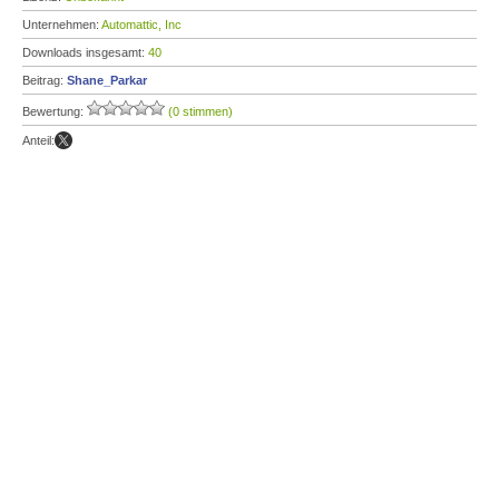
Unternehmen:
Automattic, Inc
Downloads insgesamt:
40
Beitrag:
Shane_Parkar
Bewertung:
(0 stimmen)
Anteil: