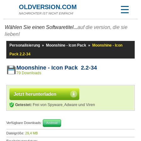
OLDVERSION.COM
NACHRICHTER IST NICHT EINFACH!
Wählen Sie einen Softwaretitel...
auf die version, die sie
lieben!
Personalisierung
»
Moonshine - Icon Pack
»
Moonshine - Icon
Pack 2.2-34
Moonshine - Icon Pack 2.2-34
79 Downloads
Jetzt herunterladen
Getestet:
Frei von Spyware, Adware und Viren
Verfügbare Downloads:
Android
Dateigröße:
29,4 MB