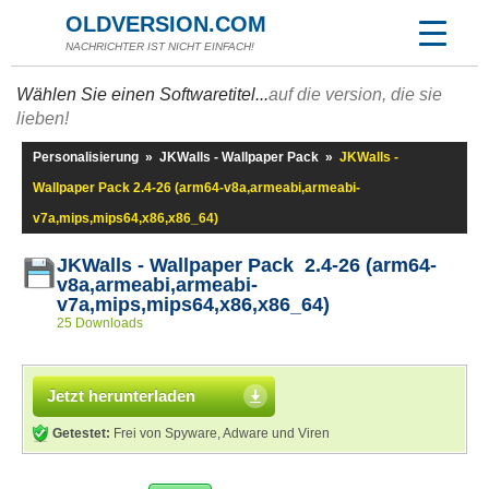
OLDVERSION.COM
NACHRICHTER IST NICHT EINFACH!
Wählen Sie einen Softwaretitel...
auf die version, die sie
lieben!
Personalisierung
»
JKWalls - Wallpaper Pack
»
JKWalls -
Wallpaper Pack 2.4-26 (arm64-v8a,armeabi,armeabi-
v7a,mips,mips64,x86,x86_64)
JKWalls - Wallpaper Pack 2.4-26 (arm64-
v8a,armeabi,armeabi-
v7a,mips,mips64,x86,x86_64)
25 Downloads
Jetzt herunterladen
Getestet:
Frei von Spyware, Adware und Viren