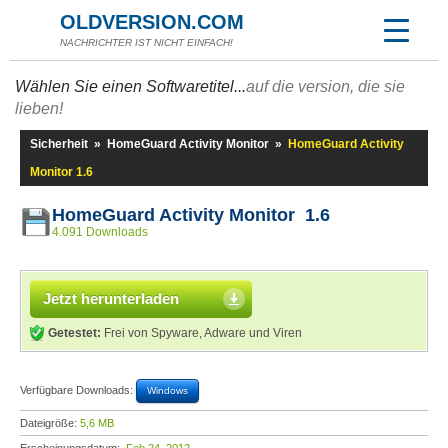
OLDVERSION.COM
NACHRICHTER IST NICHT EINFACH!
Wählen Sie einen Softwaretitel...
auf die version, die sie
lieben!
Sicherheit
»
HomeGuard Activity Monitor
»
HomeGuard Activity
Monitor 1.6
HomeGuard Activity Monitor 1.6
4.091 Downloads
Jetzt herunterladen
Getestet:
Frei von Spyware, Adware und Viren
Verfügbare Downloads:
Windows
Dateigröße:
5,6 MB