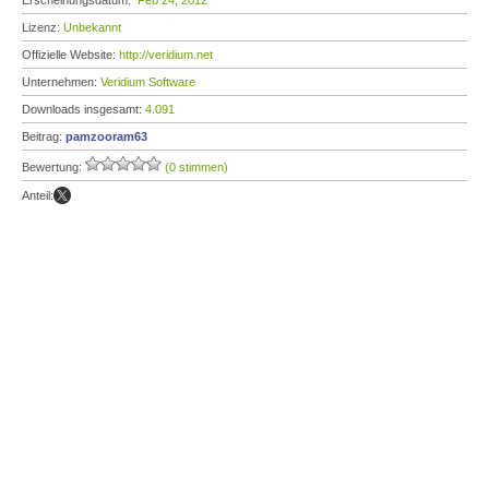
Erscheinungsdatum:
Feb 24, 2012
Lizenz:
Unbekannt
Offizielle Website:
http://veridium.net
Unternehmen:
Veridium Software
Downloads insgesamt:
4.091
Beitrag:
pamzooram63
Bewertung:
(0 stimmen)
Anteil: