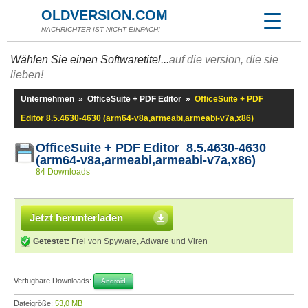
OLDVERSION.COM
NACHRICHTER IST NICHT EINFACH!
Wählen Sie einen Softwaretitel...
auf die version, die sie
lieben!
Unternehmen
»
OfficeSuite + PDF Editor
»
OfficeSuite + PDF
Editor 8.5.4630-4630 (arm64-v8a,armeabi,armeabi-v7a,x86)
OfficeSuite + PDF Editor 8.5.4630-4630
(arm64-v8a,armeabi,armeabi-v7a,x86)
84 Downloads
Jetzt herunterladen
Getestet:
Frei von Spyware, Adware und Viren
Verfügbare Downloads:
Android
Dateigröße:
53,0 MB