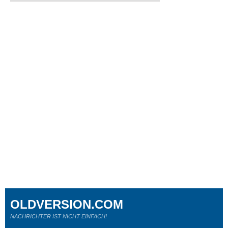
OLDVERSION.COM
NACHRICHTER IST NICHT EINFACH!