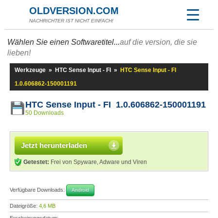
OLDVERSION.COM
NACHRICHTER IST NICHT EINFACH!
Wählen Sie einen Softwaretitel...
auf die version, die sie
lieben!
Werkzeuge
»
HTC Sense Input - FI
»
HTC Sense Input - FI
1.0.606862-150001191
HTC Sense Input - FI 1.0.606862-150001191
50 Downloads
Jetzt herunterladen
Getestet:
Frei von Spyware, Adware und Viren
Verfügbare Downloads:
Android
Dateigröße:
4,6 MB