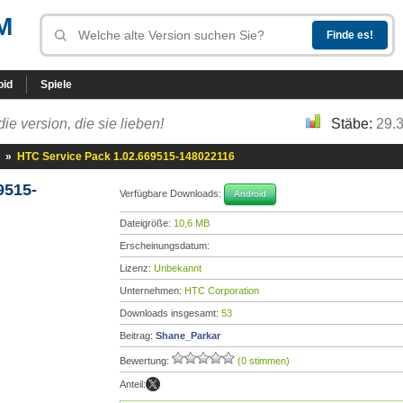
M
oid
Spiele
die version, die sie lieben!
Stäbe:
29.
»
HTC Service Pack 1.02.669515-148022116
9515-
Verfügbare Downloads:
Android
Dateigröße:
10,6 MB
Erscheinungsdatum:
Lizenz:
Unbekannt
Unternehmen:
HTC Corporation
Downloads insgesamt:
53
Beitrag:
Shane_Parkar
Bewertung:
(0 stimmen)
Anteil: