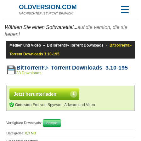
OLDVERSION.COM
NACHRICHTER IST NICHT EINFACH!
Wählen Sie einen Softwaretitel...
auf die version, die sie
lieben!
Medien und Video
»
BitTorrent®- Torrent Downloads
»
BitTorrent®-
Torrent Downloads 3.10-195
BitTorrent®- Torrent Downloads 3.10-195
83 Downloads
Jetzt herunterladen
Getestet:
Frei von Spyware, Adware und Viren
Verfügbare Downloads:
Android
Dateigröße:
8,3 MB