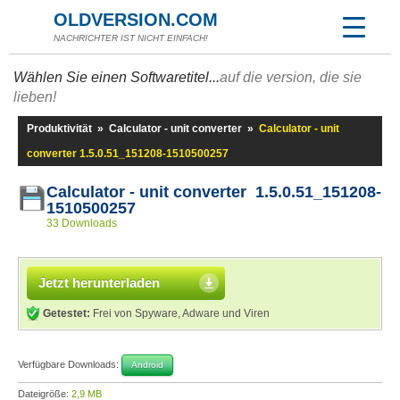
OLDVERSION.COM
NACHRICHTER IST NICHT EINFACH!
Wählen Sie einen Softwaretitel...
auf die version, die sie
lieben!
Produktivität
»
Calculator - unit converter
»
Calculator - unit
converter 1.5.0.51_151208-1510500257
Calculator - unit converter 1.5.0.51_151208-
1510500257
33 Downloads
Jetzt herunterladen
Getestet:
Frei von Spyware, Adware und Viren
Verfügbare Downloads:
Android
Dateigröße:
2,9 MB