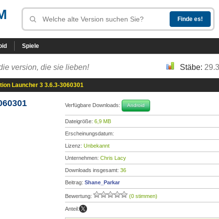
M
oid
Spiele
die version, die sie lieben!
Stäbe:
29.
tion Launcher 3 3.6.3-3060301
3060301
Verfügbare Downloads:
Android
Dateigröße:
6,9 MB
Erscheinungsdatum:
Lizenz:
Unbekannt
Unternehmen:
Chris Lacy
Downloads insgesamt:
36
Beitrag:
Shane_Parkar
Bewertung:
(0 stimmen)
Anteil: