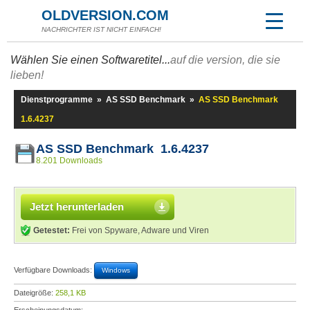
OLDVERSION.COM
NACHRICHTER IST NICHT EINFACH!
Wählen Sie einen Softwaretitel...
auf die version, die sie
lieben!
Dienstprogramme
»
AS SSD Benchmark
»
AS SSD Benchmark
1.6.4237
AS SSD Benchmark 1.6.4237
8.201 Downloads
Jetzt herunterladen
Getestet:
Frei von Spyware, Adware und Viren
Verfügbare Downloads:
Windows
Dateigröße:
258,1 KB