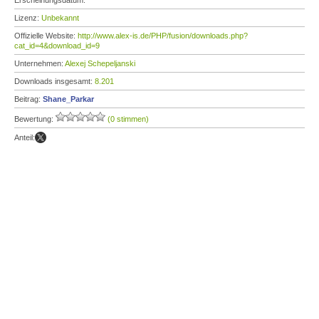
Erscheinungsdatum:
Lizenz:
Unbekannt
Offizielle Website:
http://www.alex-is.de/PHP/fusion/downloads.php?
cat_id=4&download_id=9
Unternehmen:
Alexej Schepeljanski
Downloads insgesamt:
8.201
Beitrag:
Shane_Parkar
Bewertung:
(0 stimmen)
Anteil: