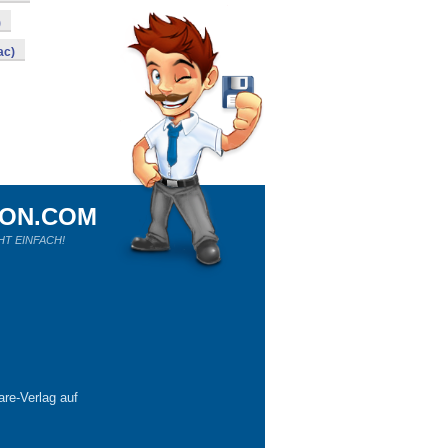
)
ac)
ION.COM
HT EINFACH!
re-Verlag auf