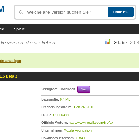
M
oid
Spiele
die version, die sie lieben!
Stäbe:
29.
ads anzeigen
 1.5 Beta 2
Verfügbare Downloads:
Mac
Dateigröße:
9,4 MB
Erscheinungsdatum:
Feb 24, 2011
Lizenz:
Unbekannt
Offizielle Website:
http://www.mozilla.com/firefox
Unternehmen:
Mozilla Foundation
Downloads insgesamt:
6.840