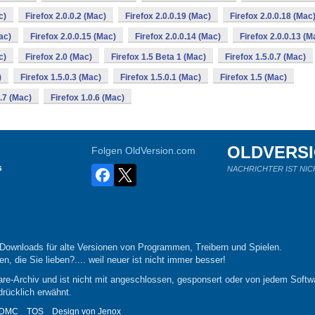
c)
Firefox 2.0.0.2 (Mac)
Firefox 2.0.0.19 (Mac)
Firefox 2.0.0.18 (Mac
ac)
Firefox 2.0.0.15 (Mac)
Firefox 2.0.0.14 (Mac)
Firefox 2.0.0.13 (M
c)
Firefox 2.0 (Mac)
Firefox 1.5 Beta 1 (Mac)
Firefox 1.5.0.7 (Mac)
)
Firefox 1.5.0.3 (Mac)
Firefox 1.5.0.1 (Mac)
Firefox 1.5 (Mac)
0.7 (Mac)
Firefox 1.0.6 (Mac)
OLDVERS
Folgen OldVersion.com
s
NACHRICHTER IST NIC
-Downloads für alte Versionen von Programmen, Treibern und Spielen.
n, die Sie lieben?.... weil neuer ist nicht immer besser!
re-Archiv und ist nicht mit angeschlossen, gesponsert oder von jedem Softwa
drücklich erwähnt.
DMC
TOS
Design von
Jenox