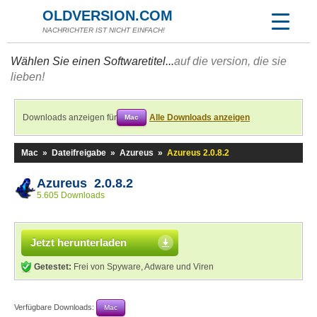
OLDVERSION.COM
NACHRICHTER IST NICHT EINFACH!
Wählen Sie einen Softwaretitel...
auf die version, die sie
lieben!
Downloads anzeigen für
Alle Downloads anzeigen
Mac
Mac
»
Dateifreigabe
»
Azureus
»
Azureus 2.0.8.2
Azureus 2.0.8.2
5.605 Downloads
Jetzt herunterladen
Getestet:
Frei von Spyware, Adware und Viren
Verfügbare Downloads:
Mac