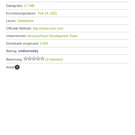
Dateigröße:
2,7 MB
Erscheinungsdatum:
Feb 24, 2011
Lizenz:
Unbekannt
Offizielle Website:
http://www.vuze.com
Unternehmen:
Azureus/Vuze Development Team
Downloads insgesamt:
5.605
Beitrag:
sridherreddy
Bewertung:
(0 stimmen)
Anteil: