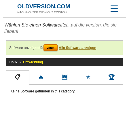
OLDVERSION.COM
NACHRICHTER IST NICHT EINFACH!
Wählen Sie einen Softwaretitel...
auf die version, die sie
lieben!
Software anzeigen für
Alle Software anzeigen
Linux
Linux
»
Entwicklung
📋
🔥
🆕
⭐
🏆
Keine Software gefunden in this category.