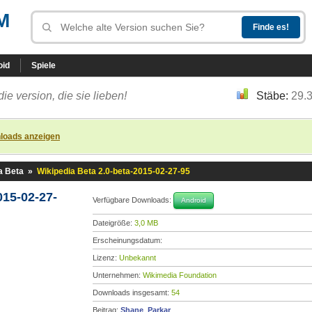
M
oid
Spiele
die version, die sie lieben!
Stäbe:
29.
loads anzeigen
a Beta
»
Wikipedia Beta 2.0-beta-2015-02-27-95
015-02-27-
Verfügbare Downloads:
Android
Dateigröße:
3,0 MB
Erscheinungsdatum:
Lizenz:
Unbekannt
Unternehmen:
Wikimedia Foundation
Downloads insgesamt:
54
Beitrag:
Shane_Parkar