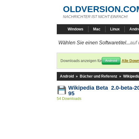
OLDVERSION.CO
NACHRICHTER IST NICHT EINFACH!
Windows
Mac
Linux
Andr
Wählen Sie einen Softwaretitel...
auf 
Downloads anzeigen für
Alle Down
Android
Android
»
Bücher und Referenz
»
Wikipedi
Wikipedia Beta 2.0-beta-2
95
54 Downloads