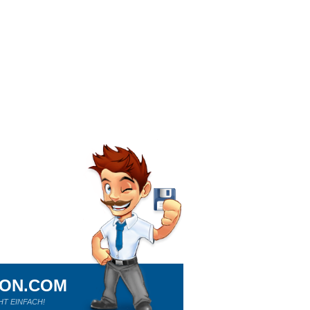
ION.COM
HT EINFACH!