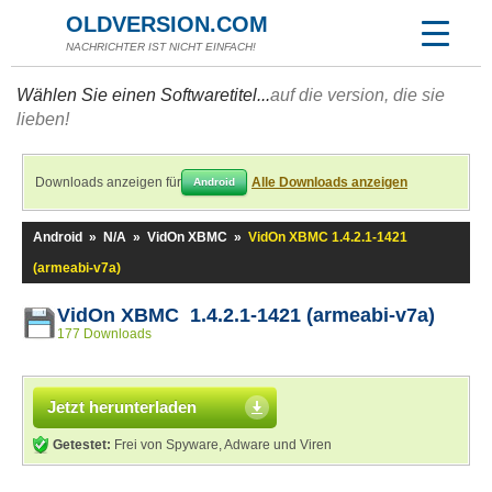
OLDVERSION.COM
NACHRICHTER IST NICHT EINFACH!
Wählen Sie einen Softwaretitel...
auf die version, die sie
lieben!
Downloads anzeigen für
Alle Downloads anzeigen
Android
Android
»
N/A
»
VidOn XBMC
»
VidOn XBMC 1.4.2.1-1421
(armeabi-v7a)
VidOn XBMC 1.4.2.1-1421 (armeabi-v7a)
177 Downloads
Jetzt herunterladen
Getestet:
Frei von Spyware, Adware und Viren