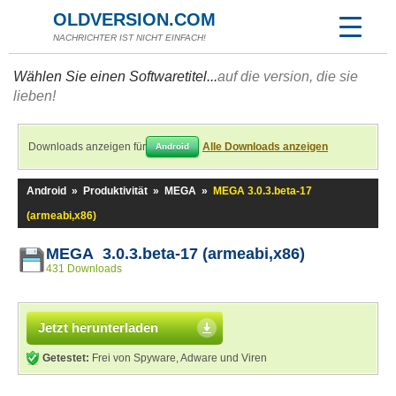
OLDVERSION.COM
NACHRICHTER IST NICHT EINFACH!
Wählen Sie einen Softwaretitel...
auf die version, die sie
lieben!
Downloads anzeigen für
Alle Downloads anzeigen
Android
Android
»
Produktivität
»
MEGA
»
MEGA 3.0.3.beta-17
(armeabi,x86)
MEGA 3.0.3.beta-17 (armeabi,x86)
431 Downloads
Jetzt herunterladen
Getestet:
Frei von Spyware, Adware und Viren