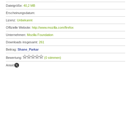
Dateigröße:
40,2 MB
Erscheinungsdatum:
Lizenz:
Unbekannt
Offizielle Website:
http://www.mozilla.com/firefox
Unternehmen:
Mozilla Foundation
Downloads insgesamt:
261
Beitrag:
Shane_Parkar
Bewertung:
(0 stimmen)
Anteil: