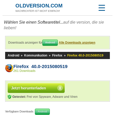
OLDVERSION.COM
NACHRICHTER IST NICHT EINFACH!
Wählen Sie einen Softwaretitel...
auf die version, die sie
lieben!
Downloads anzeigen für
Alle Downloads anzeigen
Android
Android
»
Kommunikation
»
Firefox
»
Firefox 40.0-2015080519
Firefox 40.0-2015080519
261 Downloads
Jetzt herunterladen
Getestet:
Frei von Spyware, Adware und Viren
Verfügbare Downloads:
Android