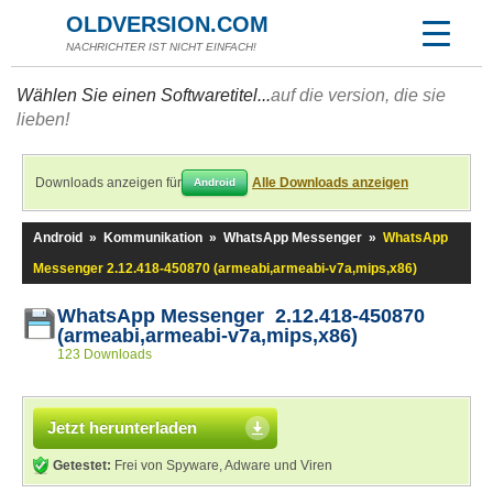
OLDVERSION.COM
NACHRICHTER IST NICHT EINFACH!
Wählen Sie einen Softwaretitel...
auf die version, die sie
lieben!
Downloads anzeigen für
Alle Downloads anzeigen
Android
Android
»
Kommunikation
»
WhatsApp Messenger
»
WhatsApp
Messenger 2.12.418-450870 (armeabi,armeabi-v7a,mips,x86)
WhatsApp Messenger 2.12.418-450870
(armeabi,armeabi-v7a,mips,x86)
123 Downloads
Jetzt herunterladen
Getestet:
Frei von Spyware, Adware und Viren