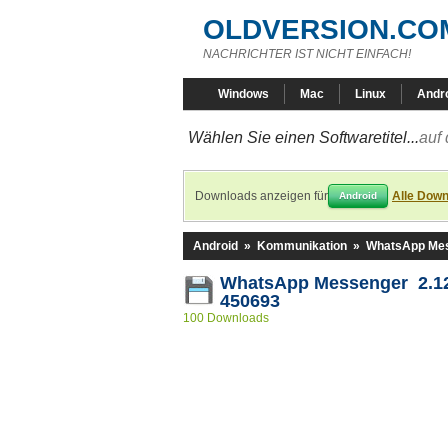
OLDVERSION.CO
NACHRICHTER IST NICHT EINFACH!
Windows
Mac
Linux
Andr
Wählen Sie einen Softwaretitel...
auf 
Downloads anzeigen für
Alle Down
Android
Android
»
Kommunikation
»
WhatsApp Me
WhatsApp Messenger 2.12
450693
100 Downloads