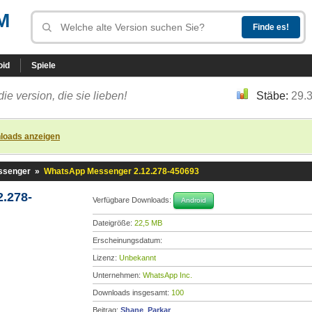
M
oid
Spiele
die version, die sie lieben!
Stäbe:
29.
loads anzeigen
ssenger
»
WhatsApp Messenger 2.12.278-450693
.278-
Verfügbare Downloads:
Android
Dateigröße:
22,5 MB
Erscheinungsdatum:
Lizenz:
Unbekannt
Unternehmen:
WhatsApp Inc.
Downloads insgesamt:
100
Beitrag:
Shane_Parkar