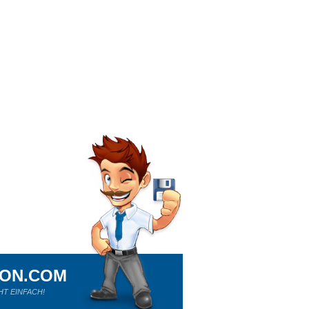
ION.COM
HT EINFACH!