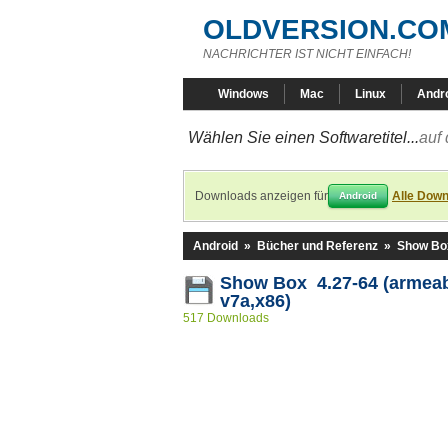
OLDVERSION.CO
NACHRICHTER IST NICHT EINFACH!
Windows
Mac
Linux
Andr
Wählen Sie einen Softwaretitel...
auf 
Downloads anzeigen für
Alle Down
Android
Android
»
Bücher und Referenz
»
Show Bo
Show Box 4.27-64 (armeab
v7a,x86)
517 Downloads