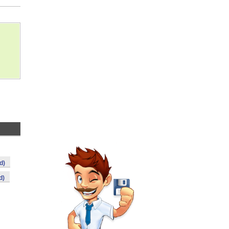
d)
d)