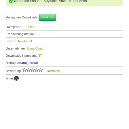
Getestet:
Frei von Spyware, Adware und Viren
Verfügbare Downloads:
Android
Dateigröße:
19,2 MB
Erscheinungsdatum:
Lizenz:
Unbekannt
Unternehmen:
SoundCloud
Downloads insgesamt:
87
Beitrag:
Shane_Parkar
Bewertung:
(0 stimmen)
Anteil: