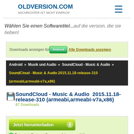
OLDVERSION.COM
NACHRICHTER IST NICHT EINFACH!
Wählen Sie einen Softwaretitel...
auf die version, die sie
lieben!
Downloads anzeigen für
Alle Downloads anzeigen
Android
Android
»
Musik und Audio
»
SoundCloud - Music & Audio
»
SoundCloud - Music & Audio 2015.11.18-release-310
(armeabi,armeabi-v7a,x86)
SoundCloud - Music & Audio 2015.11.18-
release-310 (armeabi,armeabi-v7a,x86)
87 Downloads
Jetzt herunterladen