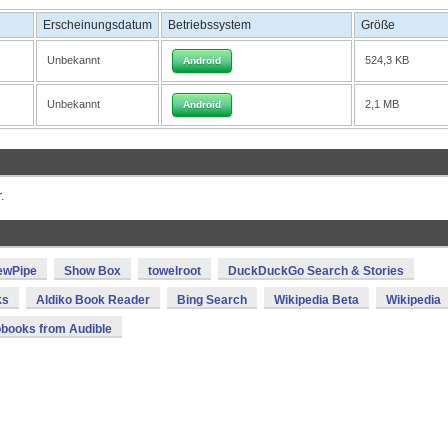
Erscheinungsdatum
Betriebssystem
Größe
Unbekannt
524,3 KB
Android
Unbekannt
2,1 MB
Android
.
ewPipe
Show Box
towelroot
DuckDuckGo Search & Stories
ks
Aldiko Book Reader
Bing Search
Wikipedia Beta
Wikipedia
books from Audible