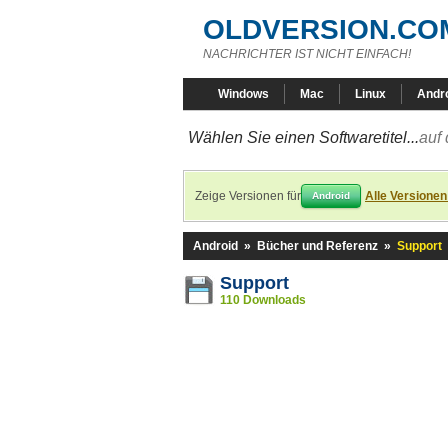
OLDVERSION.CO
NACHRICHTER IST NICHT EINFACH!
Windows
Mac
Linux
Andr
Wählen Sie einen Softwaretitel...
auf 
Zeige Versionen für
Alle Versionen
Android
Android
»
Bücher und Referenz
»
Support
Support
110 Downloads