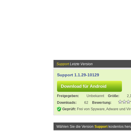
Support
Letzte Version
Support 1.1.29-10129
Freigegeben:
Unbekannt
Größe:
2,
Downloads:
62
Bewertung:
Geprüft:
Frei von Spyware, Adware und Vi
Wählen Sie die Version
Support
kostenlos her