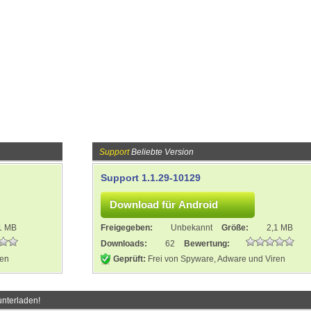
Support
Beliebte Version
Support 1.1.29-10129
1 MB
Freigegeben:
Unbekannt
Größe:
2,1 MB
Downloads:
62
Bewertung:
ren
Geprüft:
Frei von Spyware, Adware und Viren
unterladen!