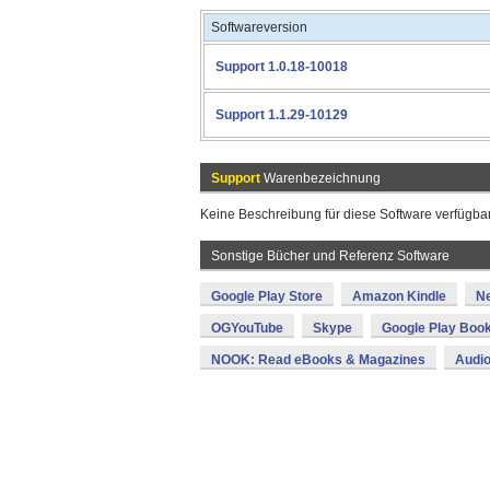
Softwareversion
Support 1.0.18-10018
Support 1.1.29-10129
Support
Warenbezeichnung
Keine Beschreibung für diese Software verfügbar
Sonstige Bücher und Referenz Software
Google Play Store
Amazon Kindle
N
OGYouTube
Skype
Google Play Boo
NOOK: Read eBooks & Magazines
Audio