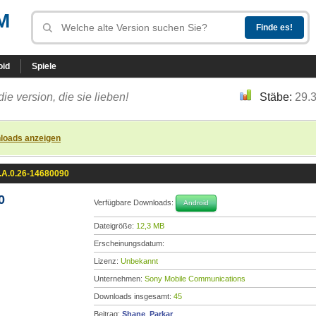
M
oid
Spiele
die version, die sie lieben!
Stäbe:
29.
loads anzeigen
.A.0.26-14680090
0
Verfügbare Downloads:
Android
Dateigröße:
12,3 MB
Erscheinungsdatum:
Lizenz:
Unbekannt
Unternehmen:
Sony Mobile Communications
Downloads insgesamt:
45
Beitrag:
Shane_Parkar