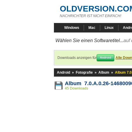
OLDVERSION.CO
NACHRICHTER IST NICHT EINFACH!
Windows
Mac
Linux
Andr
Wählen Sie einen Softwaretitel...
auf 
Downloads anzeigen für
Alle Down
Android
Android
»
Fotografie
»
Album
»
Album 7.0
Album 7.0.A.0.26-1468009
45 Downloads