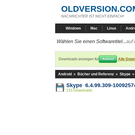
OLDVERSION.CO
NACHRICHTER IST NICHT EINFACH!
Windows
Mac
Linux
Andr
Wählen Sie einen Softwaretitel...
auf 
Downloads anzeigen für
Alle Down
Android
Android
»
Bücher und Referenz
»
Skype
Skype 6.4.99.309-1009257
153 Downloads