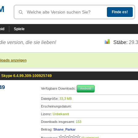
M
oid
Spiele
die version, die sie lieben!
Stäbe:
29.
loads anzeigen
»
Skype 6.4.99.309-100925749
49
Verfügbare Downloads:
Android
Dateigröße:
33,3 MB
Erscheinungsdatum:
Lizenz:
Unbekannt
Downloads insgesamt:
153
Beitrag:
Shane_Parkar