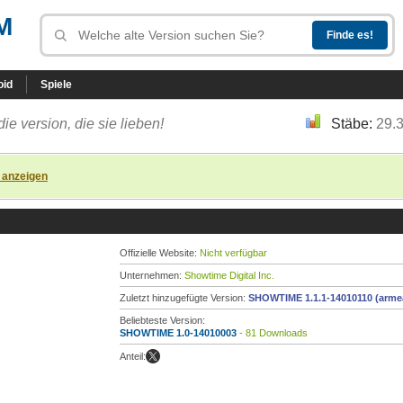
M
oid
Spiele
die version, die sie lieben!
Stäbe:
29.
 anzeigen
Offizielle Website:
Nicht verfügbar
Unternehmen:
Showtime Digital Inc.
Zuletzt hinzugefügte Version:
SHOWTIME 1.1.1-14010110 (arme
Beliebteste Version:
SHOWTIME 1.0-14010003
- 81 Downloads
Anteil: