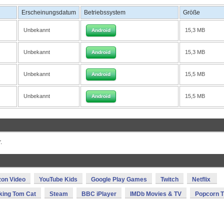
Erscheinungsdatum
Betriebssystem
Größe
Unbekannt
15,3 MB
Android
Unbekannt
15,3 MB
Android
Unbekannt
15,5 MB
Android
Unbekannt
15,5 MB
Android
.
on Video
YouTube Kids
Google Play Games
Twitch
Netflix
king Tom Cat
Steam
BBC iPlayer
IMDb Movies & TV
Popcorn 