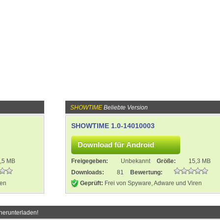
SHOWTIME
Beliebte Version
SHOWTIME 1.0-14010003
,5 MB
Freigegeben:
Unbekannt
Größe:
15,3 MB
Downloads:
81
Bewertung:
ren
Geprüft:
Frei von Spyware, Adware und Viren
herunterladen!