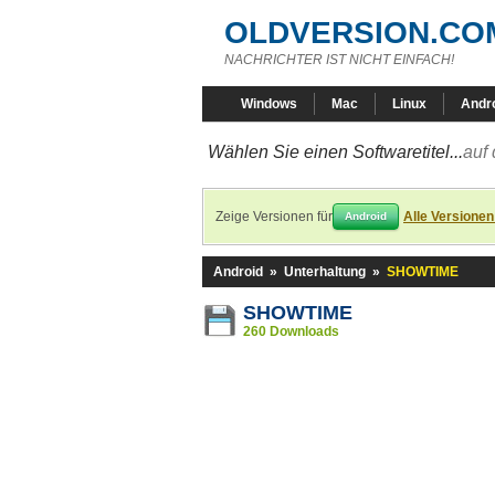
OLDVERSION.CO
NACHRICHTER IST NICHT EINFACH!
Windows
Mac
Linux
Andr
Wählen Sie einen Softwaretitel...
auf 
Zeige Versionen für
Alle Versionen
Android
Android
»
Unterhaltung
»
SHOWTIME
SHOWTIME
260 Downloads