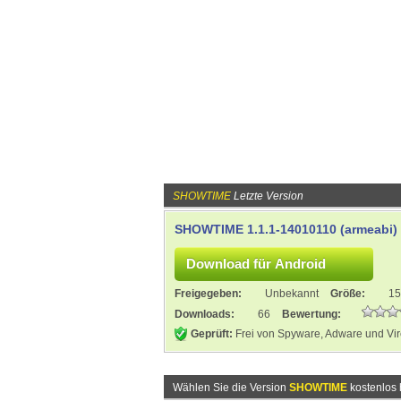
SHOWTIME
Letzte Version
SHOWTIME 1.1.1-14010110 (armeabi)
Freigegeben:
Unbekannt
Größe:
15
Downloads:
66
Bewertung:
Geprüft:
Frei von Spyware, Adware und Vi
Wählen Sie die Version
SHOWTIME
kostenlos 